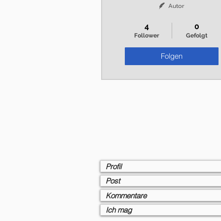
Autor
+
4
4
0
Follower
Gefolgt
Folgen
Profil
Post
Kommentare
Ich mag