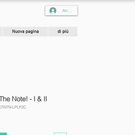
Anmelden
Nuova pagina
di più
The Note! - I & II
00TNTN-LPLP2C