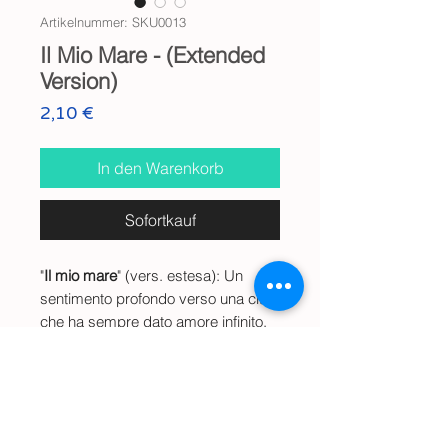
Artikelnummer: SKU0013
Il Mio Mare - (Extended
Version)
Preis
2,10 €
In den Warenkorb
Sofortkauf
"
Il mio mare
" (vers. estesa): Un
sentimento profondo verso una città
che ha sempre dato amore infinito.
Durante la crescita, fin dalla tenera
età e giovinezza, i momenti più bui e
Info
di sconforto (per l'assenza dal
posto) venivano sempre
Audio waw digitale - (
60 Mb
)
Ante
rimpiazzati dal suo bel ricordo.