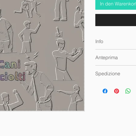
In den Warenko
Info
Audio wav
Anteprima
🔊
Cani Sciolti
Spedizione
Questa traccia audi
fisica.