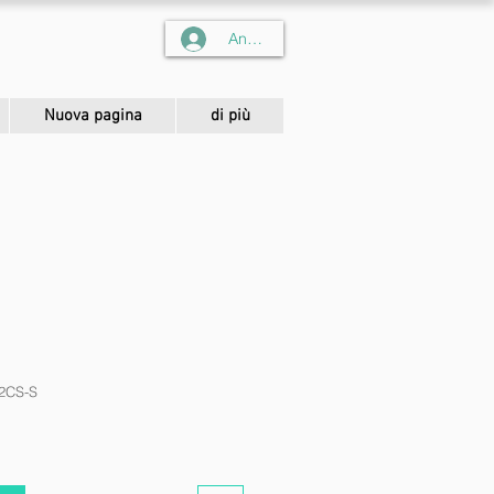
Anmelden
Nuova pagina
di più
02CS-S