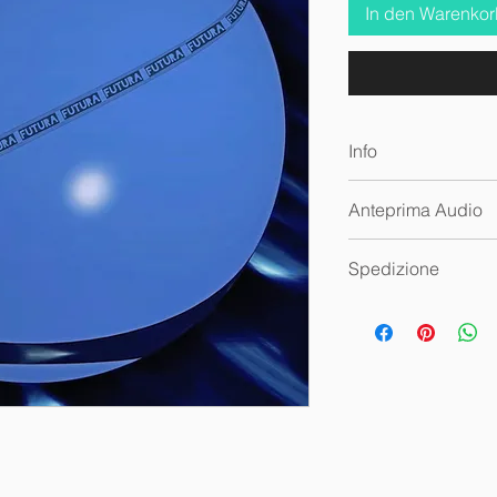
In den Warenko
Info
Audio wav
Anteprima Audio
🔊
3.000
Spedizione
Questa traccia audi
fisica